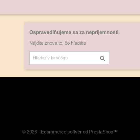
Ospravedlňujeme sa za nepríjemnosti.
Nájdite znova to, čo hľadáte

© 2026 - Ecommerce softvér od PrestaShop™