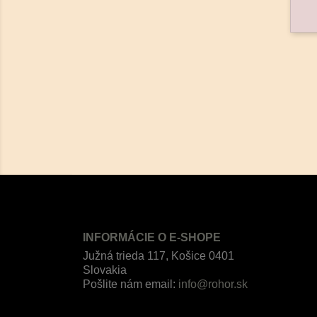
INFORMÁCIE O E-SHOPE
Južná trieda 117, Košice 0401
Slovakia
Pošlite nám email:
info@rohor.sk